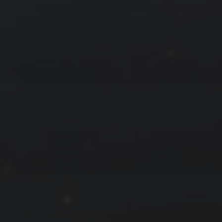
拍摄者及地点
云
Steed
上海
RoyalK
MG_Raiden扬
Miller
X.I.N
于海童
Hyman
南
内蒙古
北京
四川
安徽
山东
崔永江
山西
子夜
广东
广西
河北
新疆
江西
戴建峰
李召麒
树新蜂
江苏