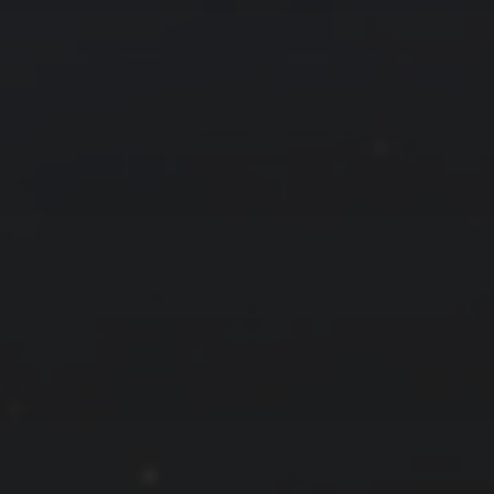
拍摄者及地点
云
Steed
上海
RoyalK
MG_Raiden扬
Miller
X.I.N
于海童
Hyman
南
内蒙古
北京
四川
安徽
山东
崔永江
山西
子夜