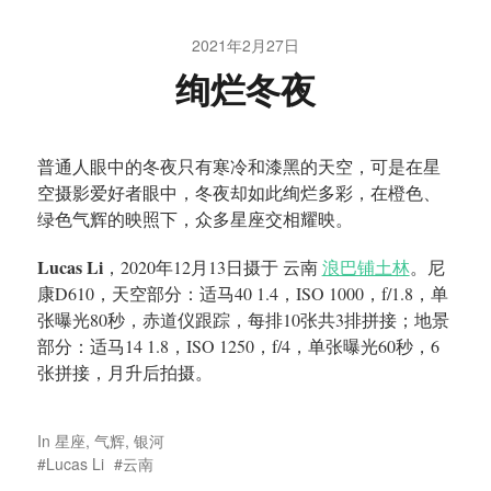
2021年2月27日
绚烂冬夜
普通人眼中的冬夜只有寒冷和漆黑的天空，可是在星
空摄影爱好者眼中，冬夜却如此绚烂多彩，在橙色、
绿色气辉的映照下，众多星座交相耀映。
Lucas Li
，2020年12月13日摄于 云南
浪巴铺土林
。尼
康D610，天空部分：适马40 1.4，ISO 1000，f/1.8，单
张曝光80秒，赤道仪跟踪，每排10张共3排拼接；地景
部分：适马14 1.8，ISO 1250，f/4，单张曝光60秒，6
张拼接，月升后拍摄。
In
星座
,
气辉
,
银河
Lucas Li
云南