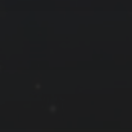
拍摄者及地点
云
Steed
上海
RoyalK
MG_Raiden扬
Miller
X.I.N
于海童
Hyman
南
内蒙古
北京
四川
安徽
山东
崔永江
山西
子夜
广东
广西
河北
新疆
江西
戴建峰
李召麒
树新蜂
江苏
海外
福建
浙江
湖北
湖南
甘肃
潘杨
王卓骁
王晋
落叶菌
西藏
青海
贵州
陕西
高尚国
黑龙江
蓝燕斌
许晓平
阿五