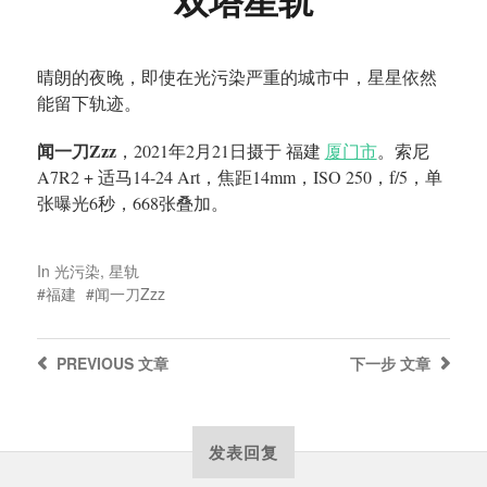
晴朗的夜晚，即使在光污染严重的城市中，星星依然
能留下轨迹。
闻一刀Zzz
，2021年2月21日摄于 福建
厦门市
。索尼
A7R2 + 适马14-24 Art，焦距14mm，ISO 250，f/5，单
张曝光6秒，668张叠加。
In
光污染
,
星轨
福建
闻一刀Zzz
PREVIOUS
文章
下一步
文章
发表回复