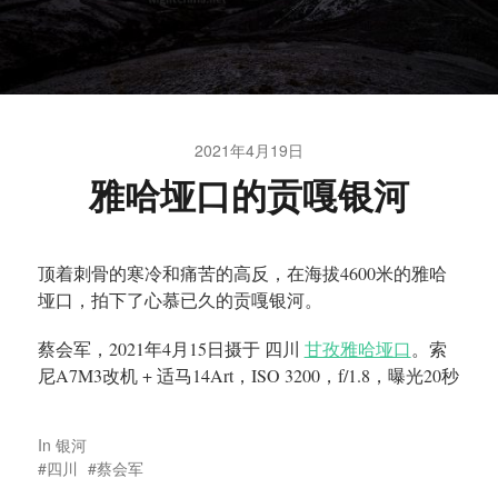
2021年4月19日
雅哈垭口的贡嘎银河
顶着刺骨的寒冷和痛苦的高反，在海拔4600米的雅哈
垭口，拍下了心慕已久的贡嘎银河。
蔡会军，2021年4月15日摄于 四川
甘孜雅哈垭口
。索
尼A7M3改机 + 适马14Art，ISO 3200，f/1.8，曝光20秒
In
银河
四川
蔡会军