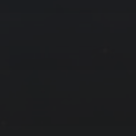
拍摄者及地点
云
Steed
上海
RoyalK
MG_Raiden扬
Miller
X.I.N
于海童
Hyman