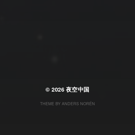
拍摄者及地点
云
Steed
上海
RoyalK
MG_Raiden扬
Miller
X.I.N
于海童
Hyman
南
内蒙古
北京
四川
安徽
山东
崔永江
山西
子夜
广东
广西
河北
新疆
江西
戴建峰
李召麒
树新蜂
江苏
海外
福建
浙江
湖北
湖南
甘肃
潘杨
王卓骁
王晋
落叶菌
西藏
青海
贵州
陕西
高尚国
黑龙江
蓝燕斌
许晓平
阿五
© 2026
夜空中国
THEME BY
ANDERS NORÉN