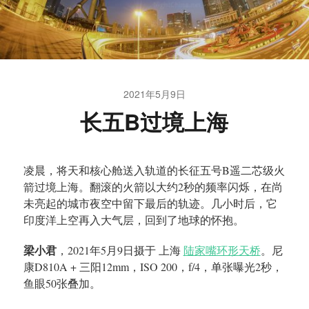
2021年5月9日
长五B过境上海
凌晨，将天和核心舱送入轨道的长征五号B遥二芯级火
箭过境上海。翻滚的火箭以大约2秒的频率闪烁，在尚
未亮起的城市夜空中留下最后的轨迹。几小时后，它
印度洋上空再入大气层，回到了地球的怀抱。
梁小君
，2021年5月9日摄于 上海
陆家嘴环形天桥
。尼
康D810A + 三阳12mm，ISO 200，f/4，单张曝光2秒，
鱼眼50张叠加。