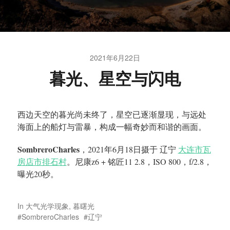
2021年6月22日
暮光、星空与闪电
西边天空的暮光尚未终了，星空已逐渐显现，与远处
海面上的船灯与雷暴，构成一幅奇妙而和谐的画面。
SombreroCharles
，2021年6月18日摄于 辽宁
大连市瓦
房店市排石村
。尼康z6 + 铭匠11 2.8，ISO 800，f/2.8，
曝光20秒。
In
大气光学现象
,
暮曙光
SombreroCharles
辽宁