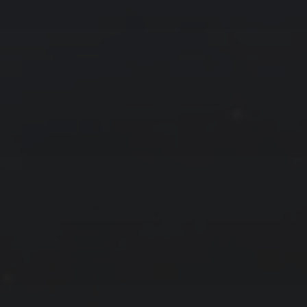
拍摄者及地点
云
Steed
上海
RoyalK
MG_Raiden扬
Miller
X.I.N
于海童
Hyman