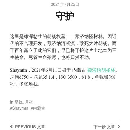
2021年7月25日
守护
这里是雄浑悲壮的胡杨坟墓——额济纳怪树林。因近
代的不合理开发，额济纳河断流，致死大片胡杨。而
千百年矗立于此的它们，早已将守护这片土地奉为三
生使命。尽管生命殆尽，也将归然不动。
Shaymin
，2021年6月11日摄于 内蒙古
额济纳胡杨林
。
尼康d750 + 腾龙35 1.4，ISO 3500，f/1.8，单张曝光8
秒，多张堆栈。
In
星轨
,
月夜
Shaymin
内蒙古
PREVIOUS
文章
下一步
文章