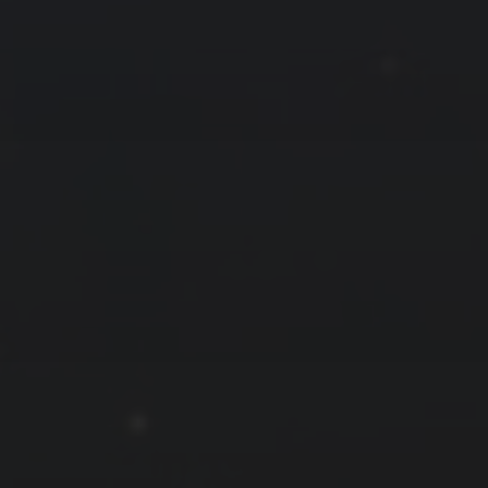
拍摄者及地点
云
Steed
上海
RoyalK
MG_Raiden扬
Miller
X.I.N
于海童
Hyman
南
内蒙古
北京
四川
安徽
山东
崔永江
山西
子夜
广东
广西
河北
新疆
江西
戴建峰
李召麒
树新蜂
江苏