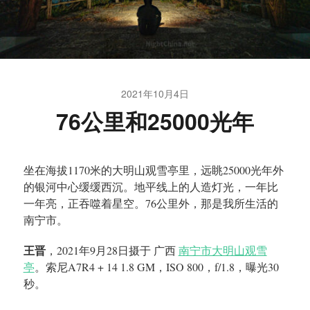
2021年10月4日
76公里和25000光年
坐在海拔1170米的大明山观雪亭里，远眺25000光年外
的银河中心缓缓西沉。地平线上的人造灯光，一年比
一年亮，正吞噬着星空。76公里外，那是我所生活的
南宁市。
王晋
，2021年9月28日摄于 广西
南宁市大明山观雪
亭
。索尼A7R4 + 14 1.8 GM，ISO 800，f/1.8，曝光30
秒。