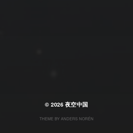
拍摄者及地点
云
Steed
上海
RoyalK
MG_Raiden扬
Miller
X.I.N
于海童
Hyman
南
内蒙古
北京
四川
安徽
山东
崔永江
山西
子夜
广东
广西
河北
新疆
江西
戴建峰
李召麒
树新蜂
江苏
海外
福建
浙江
湖北
湖南
甘肃
潘杨
王卓骁
王晋
落叶菌
西藏
青海
贵州
陕西
高尚国
黑龙江
蓝燕斌
许晓平
阿五
© 2026
夜空中国
THEME BY
ANDERS NORÉN