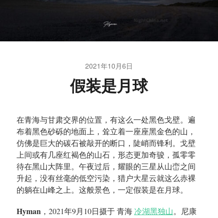
2021年10月6日
假装是月球
在青海与甘肃交界的位置，有这么一处黑色戈壁。遍
布着黑色砂砾的地面上，耸立着一座座黑金色的山，
仿佛是巨大的碳石被敲开的断口，陡峭而锋利。戈壁
上间或有几座红褐色的山石，形态更加奇骏，孤零零
待在黑山大阵里。午夜过后，耀眼的三星从山峦之间
升起，没有丝毫的低空污染，猎户大星云就这么赤裸
的躺在山峰之上。这般景色，一定假装是在月球。
Hyman
，2021年9月10日摄于 青海
冷湖黑独山
。尼康