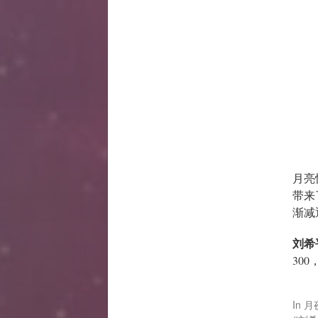
月亮
带来
渐减
刘希
30
In
月