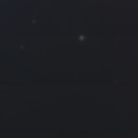
Roya
MG_Raiden扬
Miller
Hyman
古
北京
四川
安
子夜
五
六
日
河
疆
江西
李召麒
树新蜂
江苏
1
2
3
西
福建
甘肃
落叶菌
蓝燕斌
8
9
10
15
16
17
22
23
24
29
30
31
11 月 »