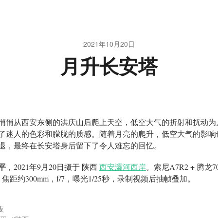
2021年10月20日
月升长安塔
悄悄从西安东侧的洪庆山后爬上天空，低空大气的折射和扰动为
了迷人的色彩和朦胧的质感。随着月亮的爬升，低空大气的影响
退，最终在长安塔身后留下了令人难忘的回忆。
平
，2021年9月20日摄于 陕西
西安灞河西岸
。
索尼A7R2 +
腾龙70
0，焦距约300mm，f/7，曝光1/25秒，录制视频后抽帧叠加。
夜