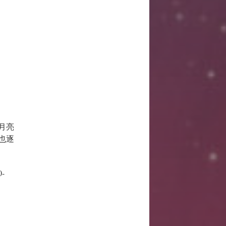
月亮
也逐
-