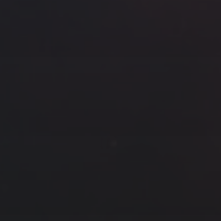
云南
内蒙
Steed
上海
lK
X.I.N
于海童
广东
广西
新
徽
山东
戴建峰
崔永江
山西
海外
北
浙江
湖北
湖南
潘杨
王卓骁
王晋
藏
青海
贵州
陕西
高尚国
黑龙江
许晓平
阿五