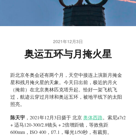
2021年12月3日
奥运五环与月掩火星
距北京冬奥会还有两个月，天空中接连上演新月掩金
星和残月掩火星的天象。今天日出前，极近的月火
（掩前）在北京奥林匹克塔升起。恰好一架飞机飞
过，航迹云穿过月球和奥运五环，被地平线下的太阳
照亮。
陈天宇
，2021年12月3日摄于 北京
奥体西路
。索尼a7r2
+ 适马120-300/2.8镜头 + 2倍增距镜，等效焦距
600mm，ISO 400，f/7.1，曝光1/50秒，有裁剪。