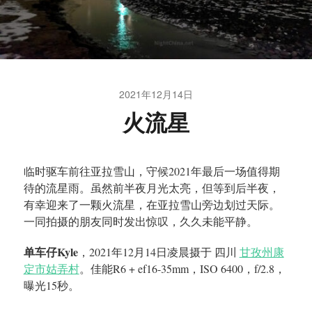
2021年12月14日
火流星
临时驱车前往亚拉雪山，守候
2021年最后一场值得期
待的流星雨。虽然前半夜月光太亮，但等到
后半夜，
有幸迎来了一颗火流星，
在亚拉雪山旁边划过天际。
一同拍摄的
朋友同时发出惊叹，久久未能平静。
单车仔Kyle
，2021年12月14日凌晨摄于 四川
甘孜州康
定市姑弄村
。佳能R6 + ef16-35mm，ISO 6400，f/2.8，
曝光15秒。