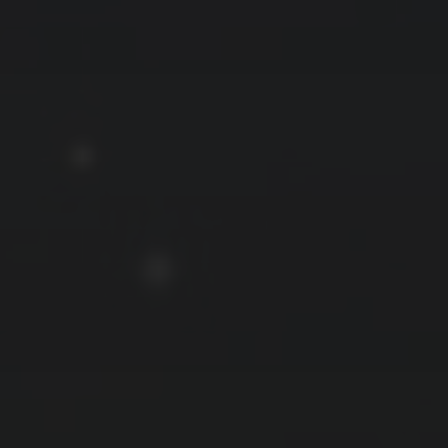
拍摄者及地点
云
Steed
上海
RoyalK
MG_Raiden扬
Miller
X.I.N
于海童
Hyman
南
内蒙古
北京
四川
安徽
山东
崔永江
山西
子夜
广东
广西
河北
新疆
江西
戴建峰
李召麒
树新蜂
江苏
海外
福建
浙江
湖北
湖南
甘肃
潘杨
王卓骁
王晋
落叶菌
西藏
青海
贵州
陕西
高尚国
黑龙江
蓝燕斌
许晓平
阿五