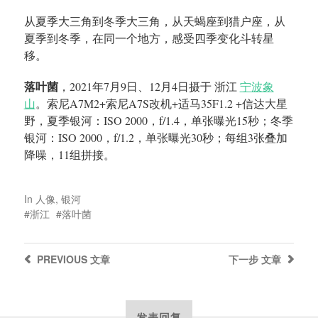
从夏季大三角到冬季大三角，从天蝎座到猎户座，从
夏季到冬季，在同一个地方，感受四季变化斗转星
移。
落叶菌
，
2021年7月9日、12月4日摄于 浙江
宁波象
山
。索尼A7M2+索尼A7S改机+适马35F1.2 +信达大星
野，夏季银河：ISO 2000，f/1.4，单张曝光15秒；冬季
银河：ISO 2000，f/1.2，单张曝光30秒；每组3张叠加
降噪，11组拼接。
In
人像
,
银河
浙江
落叶菌
PREVIOUS
文章
下一步
文章
发表回复