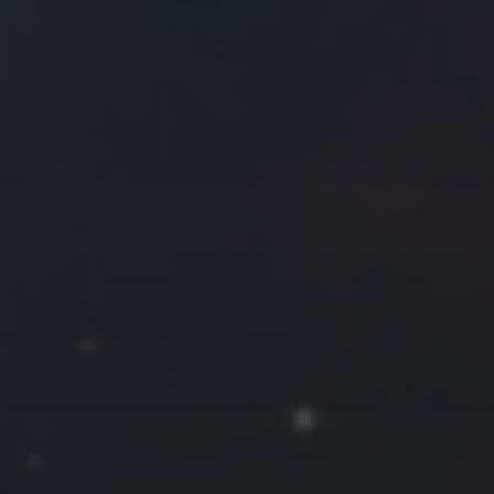
往日佳作
2022 年 3 月
一
二
三
四
五
六
日
1
2
3
4
5
6