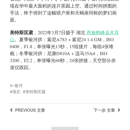
现在华中最大面积的连片茶园上空。通过时间拼图的
手法，终于得到了这幅猎户座和天蝎座同框的梦幻画
面。
美特斯匡葳
，2022年3月7日摄于 湖北
恩施鹤峰县木耳
山
。夏季银河拱：索尼A7S3 + 索尼24 1.4 GM，ISO
6400，f/1.8，单张曝光13秒，15组接片，每组4张堆
栈；冬季银河拱：尼康D810A + 适马35Art，ISO
3200，f/2.2，单张曝光60秒，24张拼接，天空部分赤
道仪跟踪。
In
银河
湖北
美特斯匡葳
PREVIOUS
文章
下一步
文章