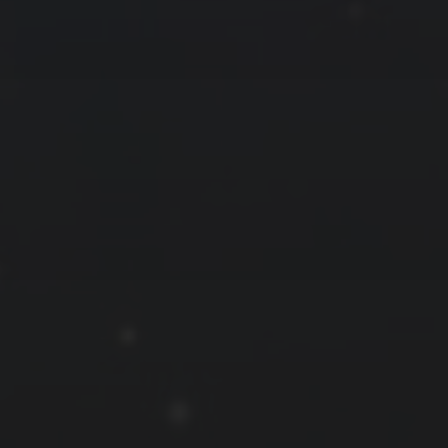
拍摄者及地点
云
Steed
上海
RoyalK
MG_Raiden扬
Miller
X.I.N
于海童
Hyman
南
内蒙古
北京
四川
安徽
山东
崔永江
山西
子夜
广东
广西
河北
新疆
江西
戴建峰
李召麒
树新蜂
江苏
海外
福建
浙江
湖北
湖南
甘肃
潘杨
王卓骁
王晋
落叶菌