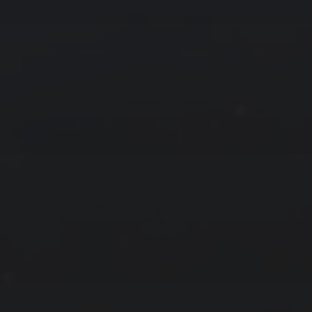
拍摄者及地点
云
Steed
上海
RoyalK
MG_Raiden扬
Miller
X.I.N
于海童
Hyman
南
内蒙古
北京
四川
安徽
山东
崔永江
山西
子夜