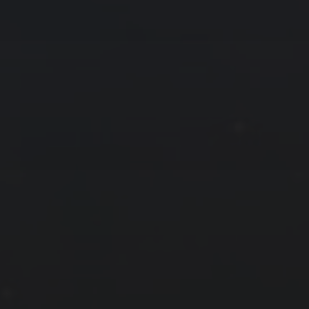
拍摄者及地点
云
Steed
上海
RoyalK
MG_Raiden扬
Miller
X.I.N
于海童
Hyman