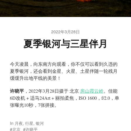
2022年3月28日
夏季银河与三星伴月
今天凌晨，向东南方向观看，你不仅可以看到久违的
夏季银河，还会看到金星、火星、土星伴随一轮残月
缓缓升出地平线的美景！
许晓平
，2022年3月28日摄于 北京
房山霞云岭
。佳能
6D改机 + 适马24Art + 丽拍柔焦，ISO 1600，f/2.0，单
张曝光10秒，7张拼接。
In
月夜
,
行星
,
银河
北京
许晓平