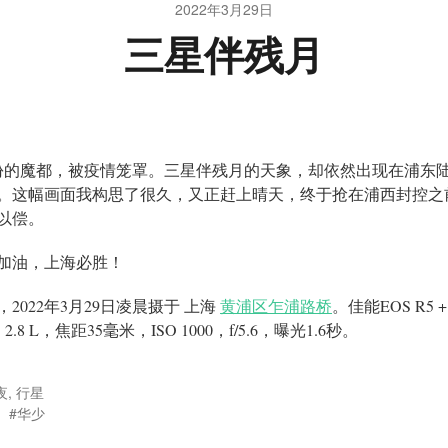
2022年3月29日
三星伴残月
份的魔都，被疫情笼罩。三星伴残月的天象，却依然出现在浦东
。这幅画面我构思了很久，又正赶上晴天，终于抢在浦西封控之
以偿。
加油，上海必胜！
，2022年3月29日凌晨摄于 上海
黄浦区乍浦路桥
。佳能EOS R5 +
35 2.8 L，焦距35毫米，ISO 1000，f/5.6，曝光1.6秒。
夜
,
行星
华少