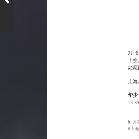
3月
上空
如愿
上海
华少
15-
In
月
上海