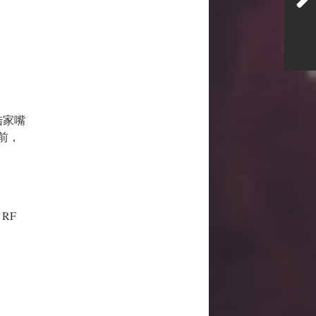
陆家嘴
前，
 RF