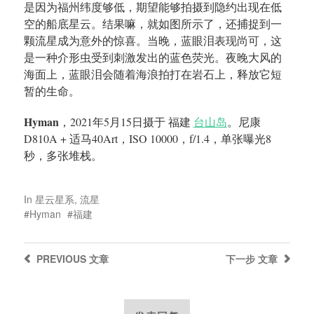
是因为福州纬度够低，期望能够拍摄到隐约出现在低
空的船底星云。结果嘛，就如图所示了，还捕捉到一
颗流星成为意外的惊喜。当晚，蓝眼泪表现尚可，这
是一种介形虫受到刺激发出的蓝色荧光。夜晚大风的
海面上，蓝眼泪会随着海浪拍打在岩石上，释放它短
暂的生命。
Hyman
，2021年5月15日摄于 福建
台山岛
。尼康
D810A + 适马40Art，ISO 10000，f/1.4，单张曝光8
秒，多张堆栈。
In
星云星系
,
流星
Hyman
福建
PREVIOUS
文章
下一步
文章