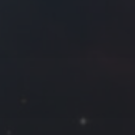
往日佳作
2022 年 5 月
一
二
三
四
五
六
日
1