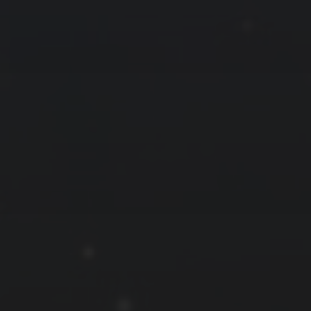
拍摄者及地点
云
Steed
上海
RoyalK
MG_Raiden扬
Miller
X.I.N
于海童
Hyman
南
内蒙古
北京
四川
安徽
山东
崔永江
山西
子夜
广东
广西
河北
新疆
江西
戴建峰
李召麒
树新蜂
江苏
海外