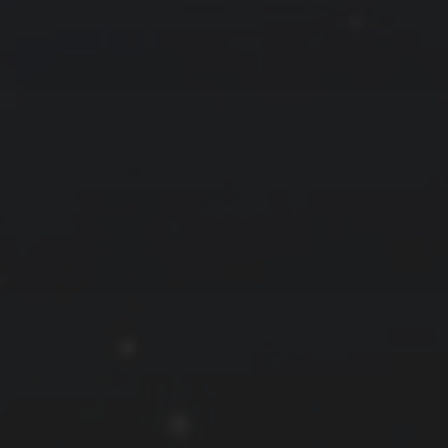
拍摄者及地点
云
Steed
上海
RoyalK
MG_Raiden扬
Miller
X.I.N
于海童
Hyman
南
内蒙古
北京
四川
安徽
山东
崔永江
山西
子夜
广东
广西
河北
新疆
江西
戴建峰
李召麒
树新蜂
江苏
海外
福建
浙江
湖北
湖南
甘肃
潘杨
王卓骁
王晋
落叶菌