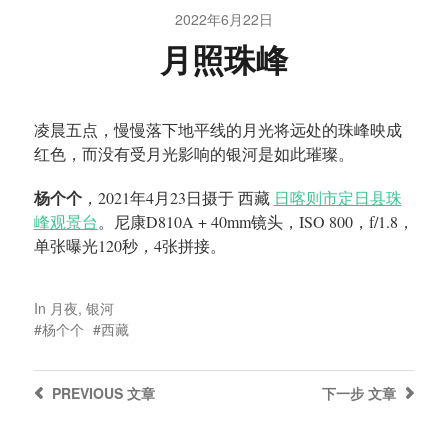
2022年6月22日
月照珠峰
凌晨五点，慢慢落下地平线的月光将远处的珠峰映成
红色，而没有受月光影响的银河是如此璀璨。
杨个个
，2021年4月23日摄于 西藏
日喀则市定日县珠
峰观景台
。尼康D810A + 40mm镜头，ISO 800，f/1.8，
单张曝光120秒，4张拼接。
In
月夜
,
银河
杨个个
西藏
PREVIOUS
文章
下一步
文章