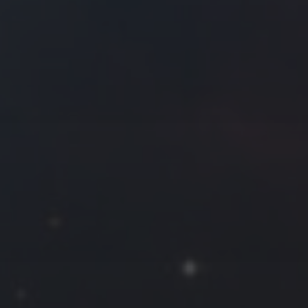
往日佳作
2022 年 6 月
一
二
三
四
五
六
日
1
2
3
4
5