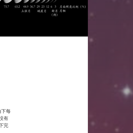
拍下每
没有
下完