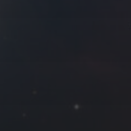
拍摄者及地点
Roya
MG_Raiden扬
Miller
Hyman
古
北京
四川
安
子夜
五
六
日
河
疆
江西
李召麒
树新蜂
江苏
1
2
3
西
福建
甘肃
落叶菌
蓝燕斌
8
9
10
15
16
17
22
23
24