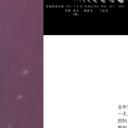
去年
一天
想到
整的