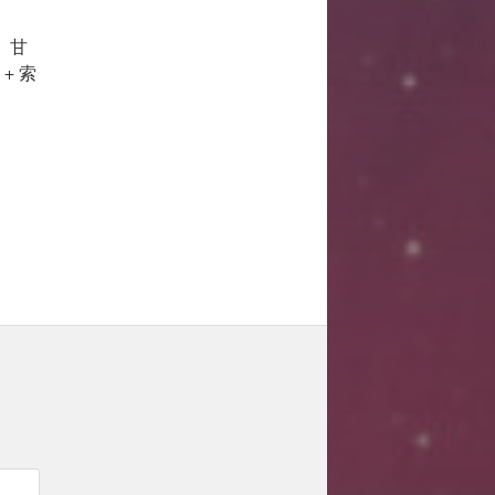
江、甘
+ 索