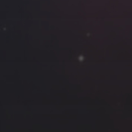
云南
内蒙
Steed
上海
lK
X.I.N
于海童
广东
广西
新
徽
山东
戴建峰
崔永江
山西
海外
北
浙江
湖北
湖南
潘杨
王卓骁
王晋
藏
青海
贵州
陕西
高尚国
黑龙江
许晓平
阿五