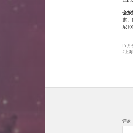
会按
肃、
尼10
In
月
上海
评论