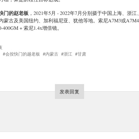
快门的赵老板
，2021年5月 - 2022年7月分别摄于中国上海、浙
内蒙古及美国纽约、加利福尼亚、犹他等地。索尼A7M3或A7M4 
0-400GM + 索尼1.4x增倍镜。
夜
会按快门的越老板
内蒙古
浙江
甘肃
发表回复