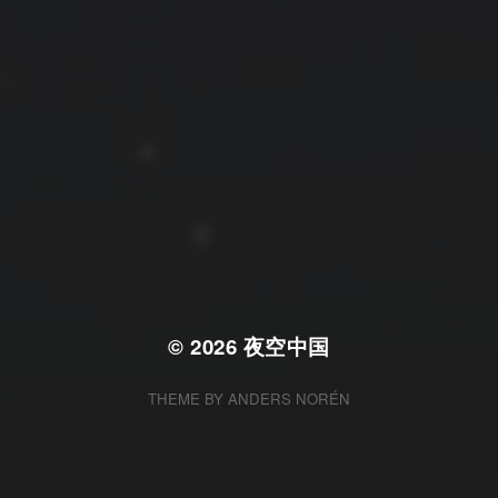
拍摄者及地点
云
Steed
上海
RoyalK
MG_Raiden扬
Miller
X.I.N
于海童
Hyman
南
内蒙古
北京
四川
安徽
山东
崔永江
山西
子夜
广东
广西
河北
新疆
江西
戴建峰
李召麒
树新蜂
江苏
海外
福建
浙江
湖北
湖南
甘肃
潘杨
王卓骁
王晋
落叶菌
西藏
青海
贵州
陕西
高尚国
黑龙江
蓝燕斌
许晓平
阿五
© 2026
夜空中国
THEME BY
ANDERS NORÉN