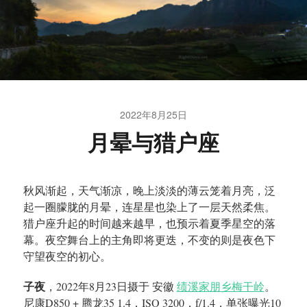
2022年8月25日
月晕与猎户座
秋风渐起，天气渐凉，晚上淡淡的薄云笼着月亮，泛
起一圈朦胧的月晕，连星星也染上了一层天然柔焦。
猎户座升起的时间越来越早，也预示着夏季星空的落
幕。夜空舞台上的主角即将更迭，不变的则是夜色下
守望夜空的初心。
子夜
，2022年8月23日摄于 安徽
绩溪家朋乡梅干岭
。
尼康D850 + 腾龙35 1.4，ISO 3200，f/1.4，单张曝光10