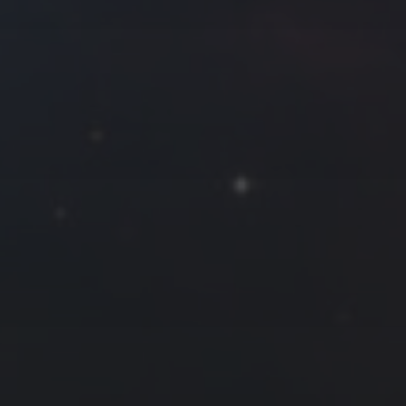
拍摄者及地点
Roya
MG_Raiden扬
Miller
Hyman
古
北京
四川
安
子夜
五
六
日
河
疆
江西
李召麒
树新蜂
江苏
5
6
7
西
福建
甘肃
落叶菌
蓝燕斌
12
13
14
19
20
21
26
27
28