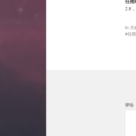
任雨
2.8
In
月
任雨
评论