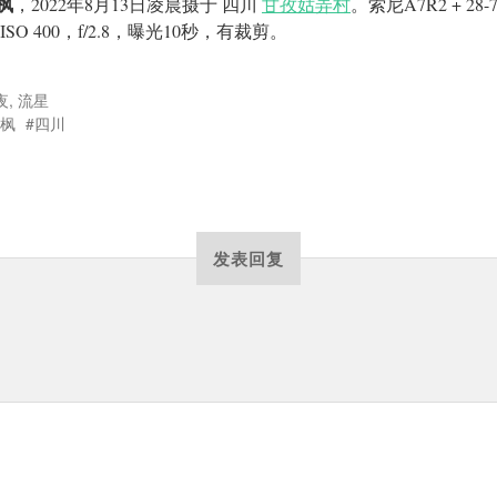
枫
，2022年8月13日凌晨摄于 四川
甘孜姑弄村
。索尼A7R2 + 28-7
，ISO 400，f/2.8，曝光10秒，有裁剪。
夜
,
流星
枫
四川
发表回复