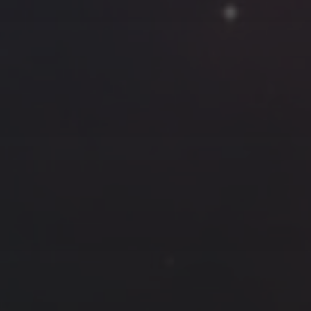
云南
内蒙
Steed
上海
lK
X.I.N
于海童
广东
广西
新
徽
山东
戴建峰
崔永江
山西
海外
北
浙江
湖北
湖南
潘杨
王卓骁
王晋
藏
青海
贵州
陕西
高尚国
黑龙江
许晓平
阿五