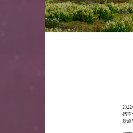
20
挡不
群峰