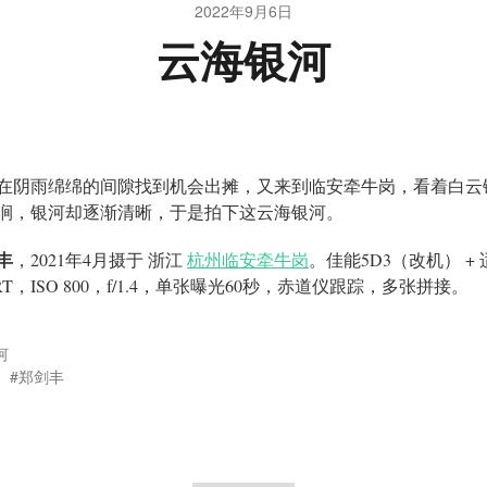
2022年9月6日
云海银河
在阴雨绵绵的间隙找到机会出摊，又来到临安牵牛岗，看着白云
涧，银河却逐渐清晰，于是拍下这云海银河。
丰
，2021年4月摄于 浙江
杭州临安牵牛岗
。佳能5D3（改机） + 
RT，ISO 800，f/1.4，单张曝光60秒，赤道仪跟踪，多张拼接。
河
郑剑丰