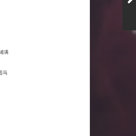
铺满
适马