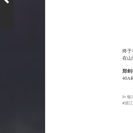
终于
在山
郑剑
40A
In
银
浙江