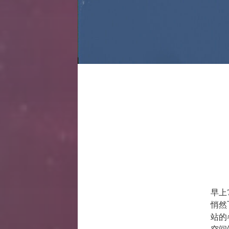
早上
悄然
站的
空间