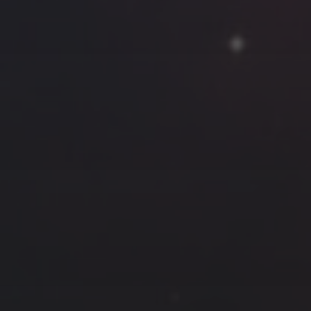
云南
内蒙
Steed
上海
lK
X.I.N
于海童
广东
广西
新
徽
山东
戴建峰
崔永江
山西
海外
北
浙江
湖北
湖南
潘杨
王卓骁
王晋
藏
青海
贵州
陕西
高尚国
黑龙江
许晓平
阿五