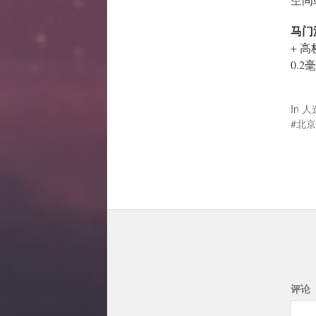
马门
+ 高
0.
In
人
北京
评论