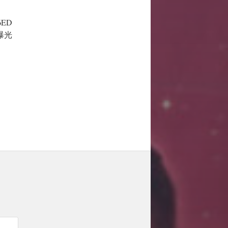
6ED
帧曝光