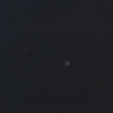
拍摄者及地点
Roya
MG_Raiden扬
Miller
Hyman
古
北京
四川
安
子夜
五
六
日
河
疆
江西
李召麒
树新蜂
江苏
2
3
4
西
福建
甘肃
落叶菌
蓝燕斌
9
10
11
16
17
18
23
24
25