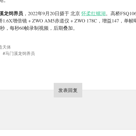
溪龙饲养员
，2022年9月20日摄于 北京
怀柔红螺湖
。高桥FSQ10
桥1.6X增倍镜 + ZWO AM5赤道仪 + ZWO 178C，增益147，单
2毫秒，每秒60帧录制视频，后期叠加。
造天体
马门溪龙饲养员
发表回复