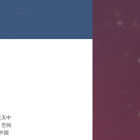
蓝天中
，空间
中国