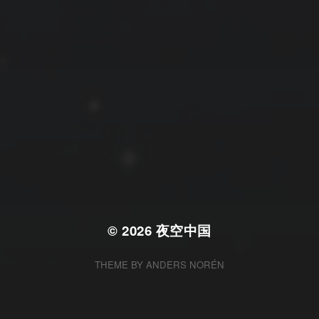
拍摄者及地点
云
Steed
上海
RoyalK
MG_Raiden扬
Miller
X.I.N
于海童
Hyman
南
内蒙古
北京
四川
安徽
山东
崔永江
山西
子夜
广东
广西
河北
新疆
江西
戴建峰
李召麒
树新蜂
江苏
海外
福建
浙江
湖北
湖南
甘肃
潘杨
王卓骁
王晋
落叶菌
西藏
青海
贵州
陕西
高尚国
黑龙江
蓝燕斌
许晓平
阿五
© 2026
夜空中国
THEME BY
ANDERS NORÉN