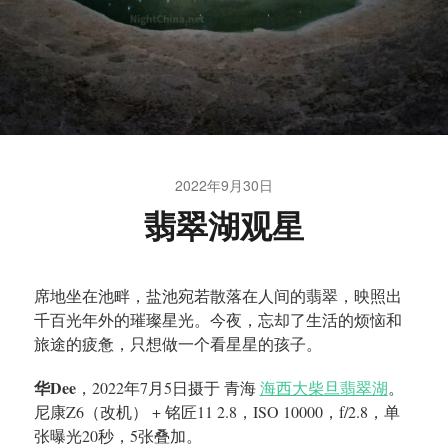
2022年9月30日
翡翠湖观星
席地坐在池畔，盐池宛若散落在人间的翡翠，映照出
千百光年外的璀璨星光。今夜，忘却了生活的烦恼和
旅途的疲惫，只想做一个看星星的孩子。
华Dee
，2022年7月5日摄于 青海
海西大柴旦翡翠湖
。
尼康Z6（改机） + 铭匠11 2.8，ISO 10000，f/2.8，单
张曝光20秒，5张叠加。