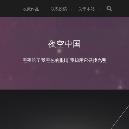
收藏作品
联系投稿
关于本站
夜空中国
黑夜给了我黑色的眼睛 我却用它寻找光明