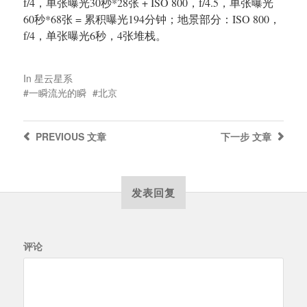
f/4，单张曝光30秒*28张 + ISO 800，f/4.5，单张曝光
60秒*68张 = 累积曝光194分钟；地景部分：ISO 800，
f/4，单张曝光6秒，4张堆栈。
In
星云星系
一瞬流光的瞬
北京
PREVIOUS
文章
下一步
文章
发表回复
评论