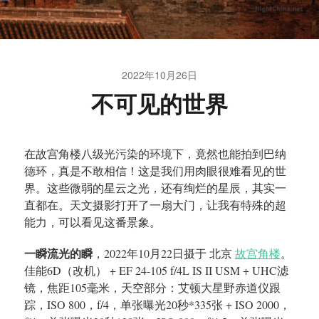
2022年10月26日
不可见的世界
在故宫角楼八级光污染的环境下，竟然也能拍到巴纳
德环，真是不敢相信！这是我们用肉眼很难看见的世
界。这些微弱的星云之光，还有绚烂的星辰，其实一
直都在。天文摄影打开了一扇大门，让我有特殊的超
能力，可以看见这番景象。
一瞬流光的瞬
，2022年10月22日摄于 北京
故宫角楼
。
佳能6D（改机） + EF 24-105 f/4L IS II USM + UHC滤
镜，焦距105毫米，天空部分：艾顿大星野赤道仪跟
踪，ISO 800，f/4，单张曝光20秒*335张 + ISO 2000，