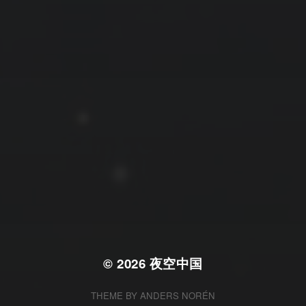
拍摄者及地点
云
Steed
上海
RoyalK
MG_Raiden扬
Miller
X.I.N
于海童
Hyman
南
内蒙古
北京
四川
安徽
山东
崔永江
山西
子夜
广东
广西
河北
新疆
江西
戴建峰
李召麒
树新蜂
江苏
海外
福建
浙江
湖北
湖南
甘肃
潘杨
王卓骁
王晋
落叶菌
西藏
青海
贵州
陕西
高尚国
黑龙江
蓝燕斌
许晓平
阿五
© 2026
夜空中国
THEME BY
ANDERS NORÉN