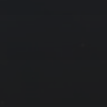
拍摄者及地点
云
Steed
上海
RoyalK
MG_Raiden扬
Miller
X.I.N
于海童
Hyman