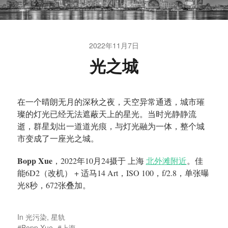
2022年11月7日
光之城
在一个晴朗无月的深秋之夜，天空异常通透，城市璀
璨的灯光已经无法遮蔽天上的星光。当时光静静流
逝，群星划出一道道光痕，与灯光融为一体，整个城
市变成了一座光之城。
Bopp Xue
，2022年10月24摄于 上海
北外滩附近
。佳
能6D2（改机） + 适马14 Art，ISO 100，f/2.8，单张曝
光8秒，672张叠加。
In
光污染
,
星轨
Bopp Xue
上海