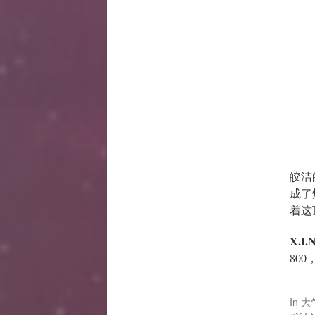
皎洁
成了
着这
X.I.
800
In
大