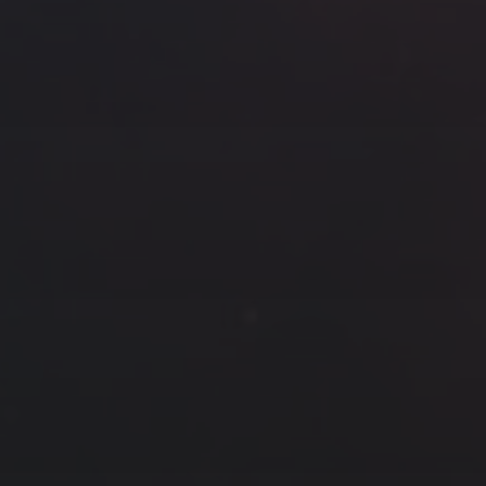
云南
内蒙
Steed
上海
lK
X.I.N
于海童
广东
广西
新
徽
山东
戴建峰
崔永江
山西
海外
北
浙江
湖北
湖南
潘杨
王卓骁
王晋
藏
青海
贵州
陕西
高尚国
黑龙江
许晓平
阿五