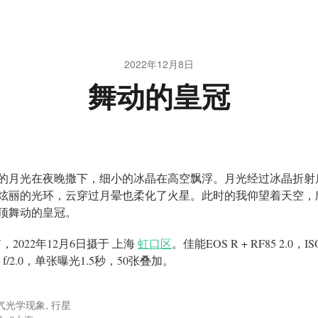
2022年12月8日
舞动的皇冠
的月光在夜晚撒下，细小的冰晶在高空飘浮。月光经过冰晶折射
炫丽的光环，云穿过月晕也柔化了火星。此时的我仰望着天空，
顶舞动的皇冠。
N
，2022年12月6日摄于 上海
虹口区
。佳能EOS R + RF85 2.0，IS
，f/2.0，单张曝光1.5秒，50张叠加。
气光学现象
,
行星