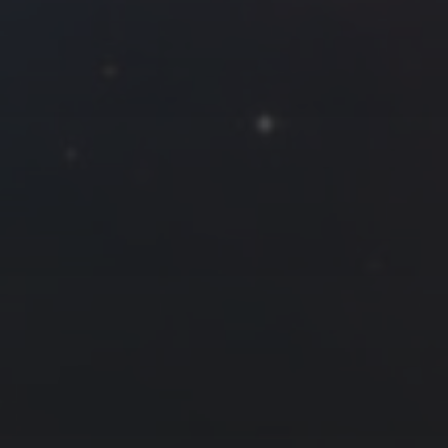
Roya
MG_Raiden扬
Miller
Hyman
古
北京
四川
安
子夜
五
六
日
河
疆
江西
李召麒
树新蜂
江苏
2
3
4
西
福建
甘肃
落叶菌
蓝燕斌
9
10
11
16
17
18
23
24
25
30
31
1 月 »