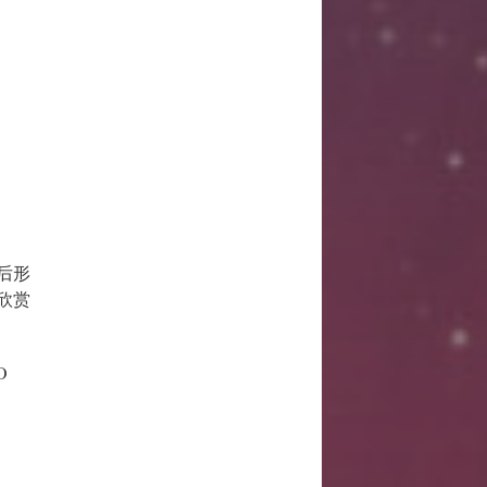
后形
欣赏
O