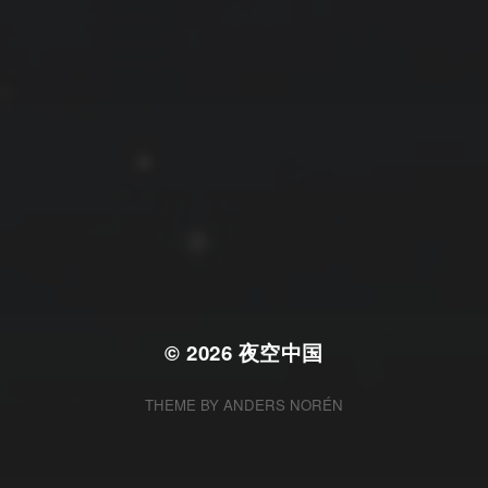
拍摄者及地点
云
Steed
上海
RoyalK
MG_Raiden扬
Miller
X.I.N
于海童
Hyman
南
内蒙古
北京
四川
安徽
山东
崔永江
山西
子夜
广东
广西
河北
新疆
江西
戴建峰
李召麒
树新蜂
江苏
海外
福建
浙江
湖北
湖南
甘肃
潘杨
王卓骁
王晋
落叶菌
西藏
青海
贵州
陕西
高尚国
黑龙江
蓝燕斌
许晓平
阿五
© 2026
夜空中国
THEME BY
ANDERS NORÉN