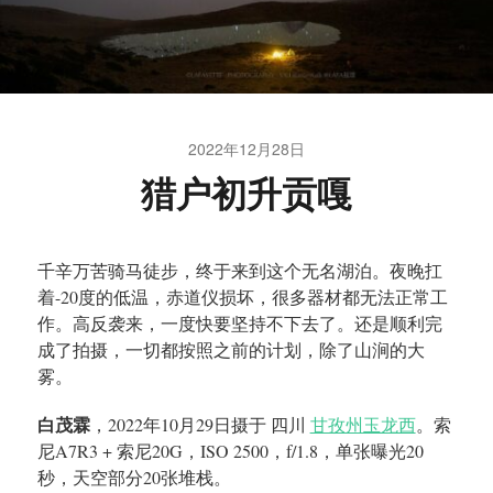
2022年12月28日
猎户初升贡嘎
千辛万苦骑马徒步，终于来到这个无名湖泊。夜晚扛
着-20度的低温，赤道仪损坏，很多器材都无法正常工
作。高反袭来，一度快要坚持不下去了。还是顺利完
成了拍摄，一切都按照之前的计划，除了山涧的大
雾。
白茂霖
，2022年10月29日摄于 四川
甘孜州玉龙西
。索
尼A7R3 + 索尼20G，ISO 2500，f/1.8，单张曝光20
秒，天空部分20张堆栈。