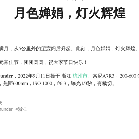
月色婵娟，灯火辉煌
满月，从5公里外的望宸阁后升起。此刻，月色婵娟，灯火辉煌
元宵佳节，团团圆圆，祝大家节日快乐！
under
，2022年9月11日摄于 浙江
杭州市
。索尼A7R3 + 200-600 
，焦距600mm，ISO 1000，f/6.3，曝光1/3秒，有裁切。
夜
hunder
浙江