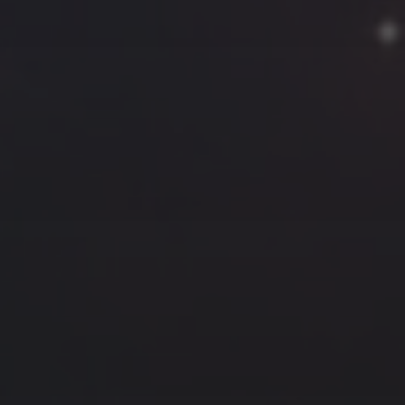
云南
内蒙
Steed
上海
lK
X.I.N
于海童
广东
广西
新
徽
山东
戴建峰
崔永江
山西