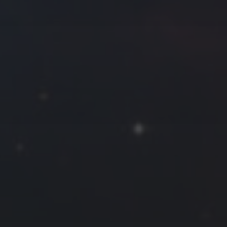
拍摄者及地点
Roya
MG_Raiden扬
Miller
Hyman
古
北京
四川
安
子夜
五
六
日