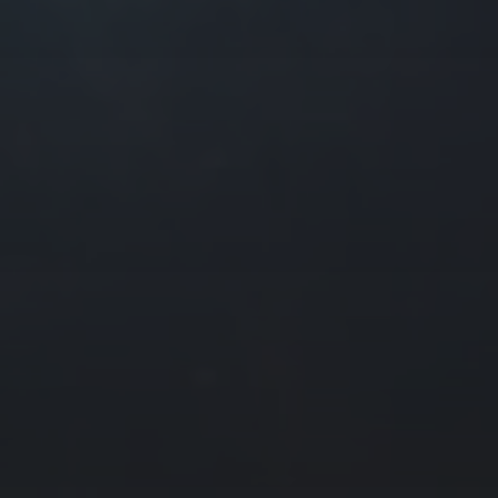
往日佳作
2023 年 2 月
一
二
三
四