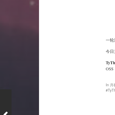
一轮
今日
TyTh
OSS
In
月
TyT