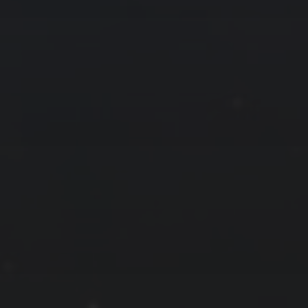
拍摄者及地点
云
Steed
上海
RoyalK
MG_Raiden扬
Miller
X.I.N
于海童
Hyman
南
内蒙古
北京
四川
安徽
山东
崔永江
山西
子夜