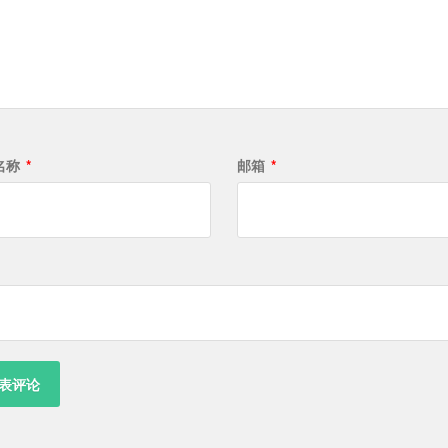
名称
*
邮箱
*