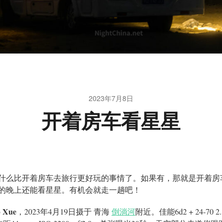
2023年7月8日
开着房车看星星
什么比开着房车去旅行更好玩的事情了。如果有，那就是开着房
的晚上还能看星星。有机会就走一趟吧！
 Xue
，2023年4月19日摄于 青海
倒淌河
附近。佳能6d2 + 24-70 2.