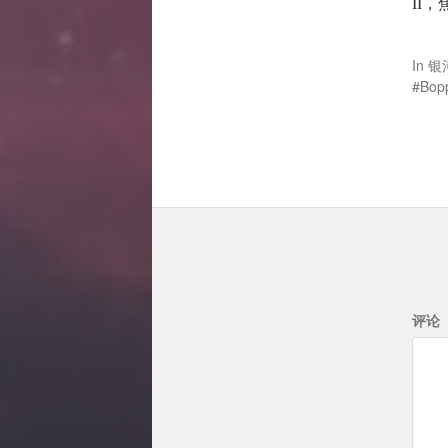
II，
In
银
Bop
评论