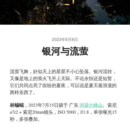
2023年8月8日
银河与流萤
流萤飞舞，好似天上的星星不小心坠落。银河流转，
又像是地上的萤火飞升上天际。不论永恒还是短暂，
它们共同点亮了缤纷的夏夜，可以说是夏天最浪漫的
两样东西了。
林蝙蝠
，2023年7月15日摄于 广东
河源七峰山
。索尼
a7r2 + 索尼20mm镜头，ISO 5000，f/1.8，单张曝光15
秒，多张叠加。