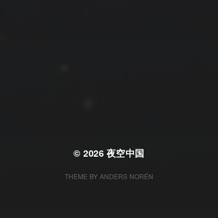
拍摄者及地点
云
Steed
上海
RoyalK
MG_Raiden扬
Miller
X.I.N
于海童
Hyman
南
内蒙古
北京
四川
安徽
山东
崔永江
山西
子夜
广东
广西
河北
新疆
江西
戴建峰
李召麒
树新蜂
江苏
海外
福建
浙江
湖北
湖南
甘肃
潘杨
王卓骁
王晋
落叶菌
西藏
青海
贵州
陕西
高尚国
黑龙江
蓝燕斌
许晓平
阿五
© 2026
夜空中国
THEME BY
ANDERS NORÉN