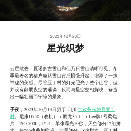
2023年12月26日
星光织梦
云层散去，夏诺多吉雪山和仙乃日雪山清晰可见。冬
季最著名的猎户座从雪山背后慢慢升起，增添了一抹
神秘的美感。尽管亚丁村的灯光照亮了整个山谷，但
并没有削弱夜空的璀璨，反而与星空交相辉映，营造
出一幅壮丽而宁静的景象。
子夜
，2023年10月13日摄于 四川
甘孜州稻城县亚丁
村
。尼康D750（改机） + 腾龙35 1.4 + Lee牌1号柔焦
片，ISO 5000，f/1.4，单张曝光10秒，天空部分12组拼
接，每组5张叠加降噪；地景部分：8张拼接；亚丁村