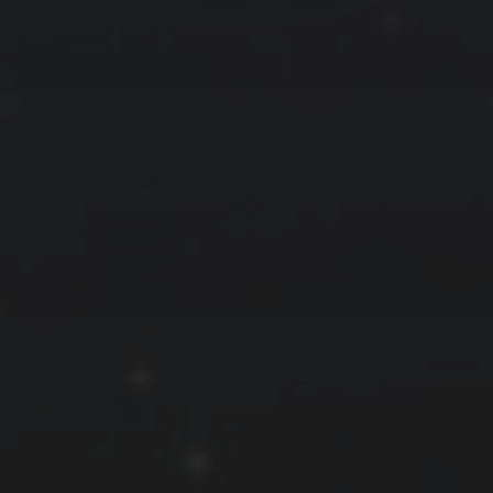
拍摄者及地点
云
Steed
上海
RoyalK
MG_Raiden扬
Miller
X.I.N
于海童
Hyman
南
内蒙古
北京
四川
安徽
山东
崔永江
山西
子夜
广东
广西
河北
新疆
江西
戴建峰
李召麒
树新蜂
江苏
海外
福建
浙江
湖北
湖南
甘肃
潘杨
王卓骁
王晋
落叶菌