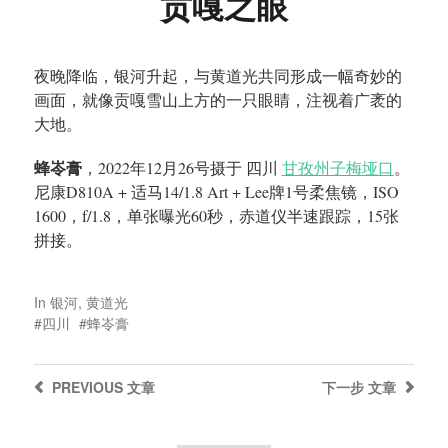
贡嘎之眼
夜晚降临，银河升起，与黄道光共同形成一幅奇妙的
画面，就像贡嘎雪山上方的一只眼睛，注视着广袤的
大地。
蜂岺膏
，2022年12月26号摄于 四川
甘孜州子梅垭口
。
尼康D810A + 适马14/1.8 Art + Lee牌1号柔焦镜，ISO
1600，f/1.8，单张曝光60秒，赤道仪半速跟踪，15张
拼接。
In
银河
,
黄道光
四川
蜂岺膏
PREVIOUS
文章
下一步
文章