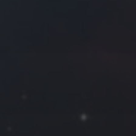
往日佳作
2023 年 12 月
一
二
三
四
五
六
日
1
2
3