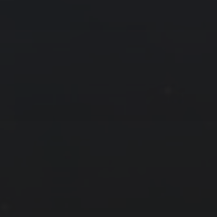
拍摄者及地点
云
Steed
上海
RoyalK
MG_Raiden扬
Miller
X.I.N
于海童
Hyman