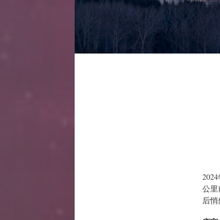
20
公里
后悄