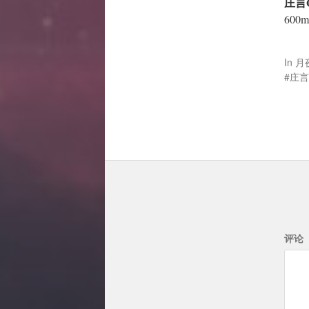
庄言G
600
In
月
庄言
评论