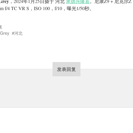
rey
，2024年1月25日摄于 河北
承德兴隆县
。尼康Z9 + 尼克尔Z
mm f/4 TC VR S，ISO 100，f/10，曝光1/50秒。
夜
Grey
河北
发表回复