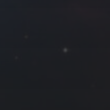
拍摄者及地点
Roya
MG_Raiden扬
Miller
Hyman
古
北京
四川
安
子夜
五
六
日
河
疆
江西
李召麒
树新蜂
江苏
5
6
7
西
福建
甘肃
落叶菌
蓝燕斌
12
13
14
19
20
21
26
27
28