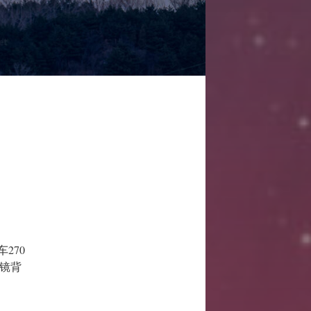
270
远镜背