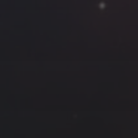
云南
内蒙
Steed
上海
lK
X.I.N
于海童
广东
广西
新
徽
山东
戴建峰
崔永江
山西
海外
北
浙江
湖北
湖南
潘杨
王卓骁
王晋
藏
青海
贵州
陕西
高尚国
黑龙江
许晓平
阿五