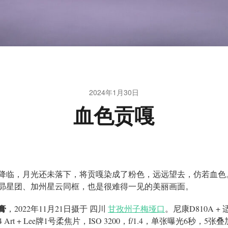
2024年1月30日
血色贡嘎
降临，月光还未落下，将贡嘎染成了粉色，远远望去，仿若血色
昴星团、加州星云同框，也是很难得一见的美丽画面。
膏
，2022年11月21日摄于 四川
甘孜州子梅垭口
。尼康D810A + 
1.4 Art + Lee牌1号柔焦片，ISO 3200，f/1.4，单张曝光6秒，5张