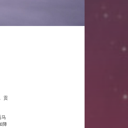
。贡
适马
叠加降