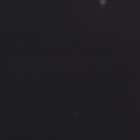
云南
内蒙
Steed
上海
lK
X.I.N
于海童
广东
广西
新
徽
山东
戴建峰
崔永江
山西
海外
北
浙江
湖北
湖南
潘杨
王卓骁
王晋
藏
青海
贵州
陕西
高尚国
黑龙江
许晓平
阿五