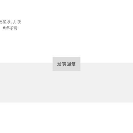
云星系
,
月夜
蜂岺膏
发表回复