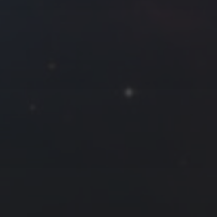
拍摄者及地点
Roya
MG_Raiden扬
Miller
Hyman
古
北京
四川
安
子夜
五
六
日
河
疆
江西
李召麒
树新蜂
江苏
5
6
7
西
福建
甘肃
落叶菌
蓝燕斌
12
13
14
19
20
21
26
27
28