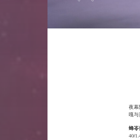
夜幕
嘎与
蜂岺
40/