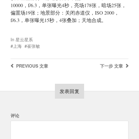
10000，f/6.3，单张曝光4秒，亮场178张，暗场25张，
偏置场19张；地景部分：关闭赤道仪，ISO 2000，
f/6.3，单张曝光15秒，4张叠加；天地合成。
In
星云星系
上海
崔张敏
PREVIOUS
文章
下一步
文章
发表回复
评论