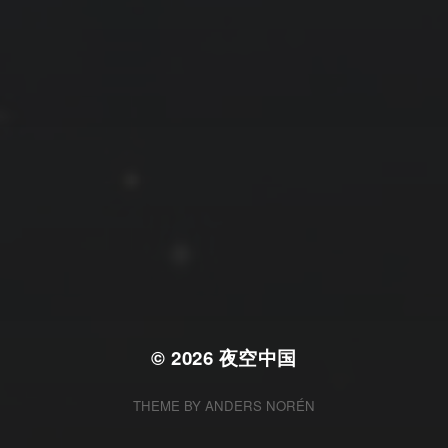
拍摄者及地点
云
Steed
上海
RoyalK
MG_Raiden扬
Miller
X.I.N
于海童
Hyman
南
内蒙古
北京
四川
安徽
山东
崔永江
山西
子夜
广东
广西
河北
新疆
江西
戴建峰
李召麒
树新蜂
江苏
海外
福建
浙江
湖北
湖南
甘肃
潘杨
王卓骁
王晋
落叶菌
西藏
青海
贵州
陕西
高尚国
黑龙江
蓝燕斌
许晓平
阿五
© 2026
夜空中国
THEME BY
ANDERS NORÉN