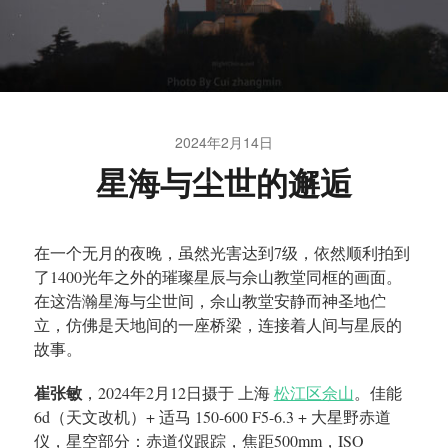
2024年2月14日
星海与尘世的邂逅
在一个无月的夜晚，虽然光害达到7级，依然顺利拍到
了1400光年之外的璀璨星辰与佘山教堂同框的画面。
在这浩瀚星海与尘世间，佘山教堂安静而神圣地伫
立，仿佛是天地间的一座桥梁，连接着人间与星辰的
故事。
崔张敏
，2024年2月12日摄于 上海
松江区佘山
。佳能
6d（天文改机）+ 适马 150-600 F5-6.3 + 大星野赤道
仪，星空部分：赤道仪跟踪，焦距500mm，ISO