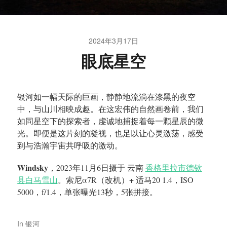
2024年3月17日
眼底星空
银河如一幅天际的巨画，静静地流淌在漆黑的夜空
中，与山川相映成趣。在这宏伟的自然画卷前，我们
如同星空下的探索者，虔诚地捕捉着每一颗星辰的微
光。即便是这片刻的凝视，也足以让心灵激荡，感受
到与浩瀚宇宙共呼吸的激动。
Windsky
，2023年11月6日摄于 云南
香格里拉市德钦
县白马雪山
。索尼α7R（改机）+ 适马20 1.4，ISO
5000，f/1.4，单张曝光13秒，5张拼接。
In
银河