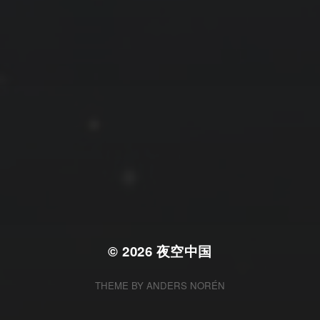
拍摄者及地点
云
Steed
上海
RoyalK
MG_Raiden扬
Miller
X.I.N
于海童
Hyman
南
内蒙古
北京
四川
安徽
山东
崔永江
山西
子夜
广东
广西
河北
新疆
江西
戴建峰
李召麒
树新蜂
江苏
海外
福建
浙江
湖北
湖南
甘肃
潘杨
王卓骁
王晋
落叶菌
西藏
青海
贵州
陕西
高尚国
黑龙江
蓝燕斌
许晓平
阿五
© 2026
夜空中国
THEME BY
ANDERS NORÉN