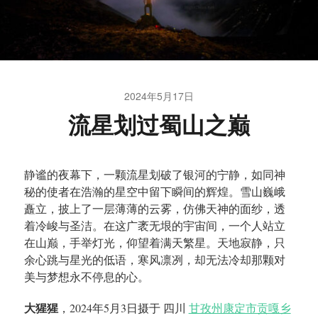
2024年5月17日
流星划过蜀山之巅
静谧的夜幕下，一颗流星划破了银河的宁静，如同神
秘的使者在浩瀚的星空中留下瞬间的辉煌。雪山巍峨
矗立，披上了一层薄薄的云雾，仿佛天神的面纱，透
着冷峻与圣洁。在这广袤无垠的宇宙间，一个人站立
在山巅，手举灯光，仰望着满天繁星。天地寂静，只
余心跳与星光的低语，寒风凛冽，却无法冷却那颗对
美与梦想永不停息的心。
大猩猩
，2024年5月3日摄于 四川
甘孜州康定市贡嘎乡