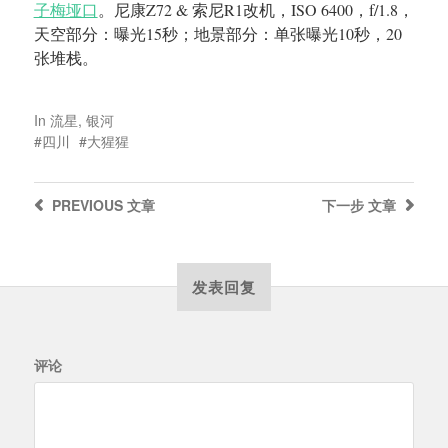
子梅垭口
。尼康Z72 & 索尼R1改机，ISO 6400，f/1.8，
天空部分：曝光15秒；地景部分：单张曝光10秒，20
张堆栈。
In
流星
,
银河
四川
大猩猩
PREVIOUS
文章
下一步
文章
发表回复
评论