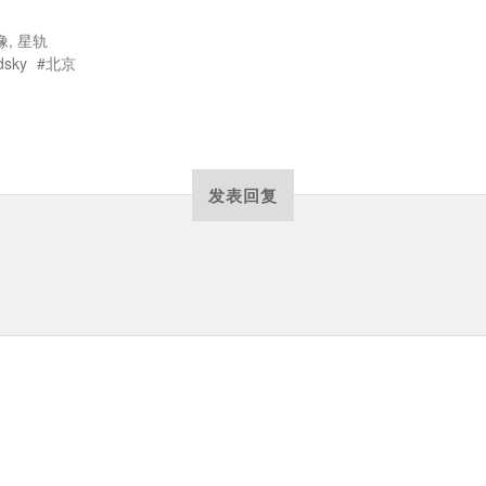
像
,
星轨
dsky
北京
发表回复