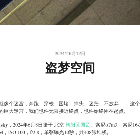
2024年6月12日
盗梦空间
就像个迷宫，奔跑、穿梭、困堵、掉头、迷茫、不放弃…… 这
的巨大迷宫，我们也许无限接近终点，也许始终困在起点。
sky
，2024年6月8日摄于 北京
朝阳区国贸
。索尼α7m3 + 索尼16-
GM，ISO 100，f/2.8，单张曝光10秒，共408张堆栈。