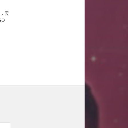
rt，天
SO