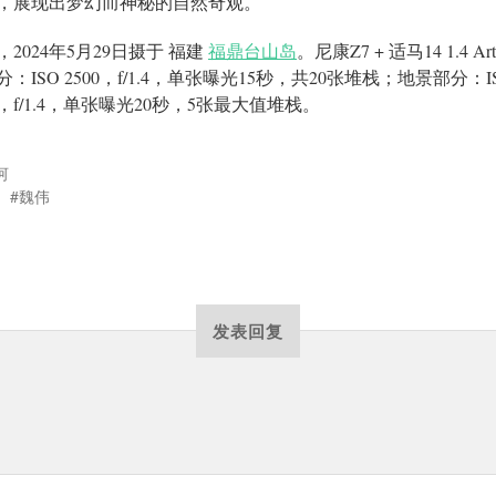
，展现出梦幻而神秘的自然奇观。
，2024年5月29日摄于 福建
福鼎台山岛
。尼康Z7 + 适马14 1.4 A
：ISO 2500，f/1.4，单张曝光15秒，共20张堆栈；地景部分：I
00，f/1.4，单张曝光20秒，5张最大值堆栈。
河
魏伟
发表回复