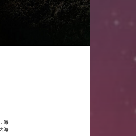
，海
大海