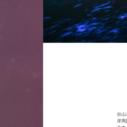
台山
岸周