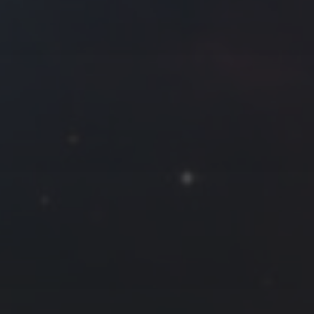
拍摄者及地点
Roya
MG_Raiden扬
Miller
Hyman
古
北京
四川
安
子夜
五
六
日
河
疆
江西
李召麒
树新蜂
江苏
1
2
西
福建
甘肃
落叶菌
蓝燕斌
7
8
9
14
15
16
21
22
23