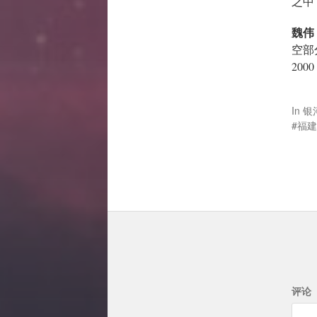
之中
魏伟
空部分
20
In
银
福建
评论