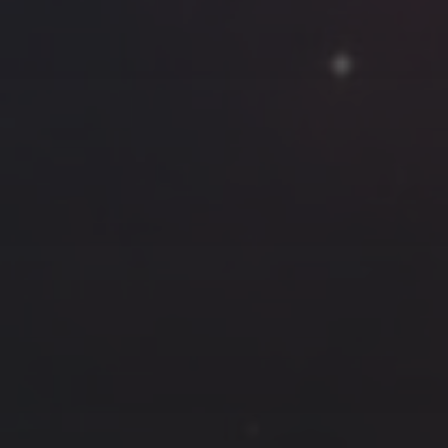
云南
内蒙
Steed
上海
lK
X.I.N
于海童
广东
广西
新
徽
山东
戴建峰
崔永江
山西
海外
北
浙江
湖北
湖南
潘杨
王卓骁
王晋
藏
青海
贵州
陕西
高尚国
黑龙江
许晓平
阿五