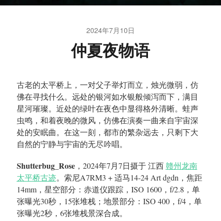
2024年7月10日
仲夏夜物语
古老的太平桥上，一对父子举灯而立，烛光微弱，仿
佛在寻找什么。远处的银河如水银般倾泻而下，满目
星河璀璨。近处的绿叶在夜色中显得格外清晰。蛙声
虫鸣，和着夜晚的微风，仿佛在演奏一曲来自宇宙深
处的安眠曲。在这一刻，都市的繁杂远去，只剩下大
自然的宁静与宇宙的无尽吟唱。
Shutterbug_Rose
，2024年7月7日摄于 江西
赣州龙南
太平桥古迹
。索尼A7RM3 + 适马14-24 Art dgdn，焦距
14mm，星空部分：赤道仪跟踪，ISO 1600，f/2.8，单
张曝光30秒，15张堆栈；地景部分：ISO 400，f/4，单
张曝光2秒，6张堆栈景深合成。