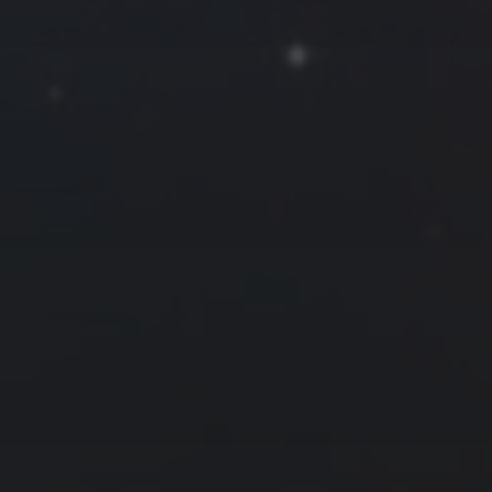
拍摄者及地点
Roya
MG_Raiden扬
Miller
Hyman
古
北京
四川
安
子夜
五
六
日
河
疆
江西
李召麒
树新蜂
江苏
2
3
4
西
福建
甘肃
落叶菌
蓝燕斌
9
10
11
16
17
18
23
24
25
30
31
9 月 »