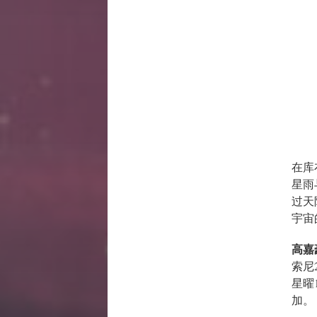
在库
星雨
过天
宇宙
高嘉
索尼2
星曜1
加。