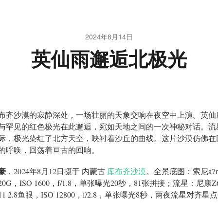
2024年8月14日
英仙雨邂逅北极光
布齐沙漠的寂静深处，一场壮丽的天象交响在夜空中上演。英仙
与罕见的红色极光在此邂逅，宛如天地之间的一次神秘对话。流
际，极光染红了北方天空，映衬着沙丘的曲线。这片沙漠仿佛在
的呼唤，回荡着亘古的回响。
豪
，2024年8月12日摄于 内蒙古
库布齐沙漠
。全景底图：索尼a7r3
0G，ISO 1600，f/1.8，单张曝光20秒，81张拼接；流星：尼康Z6
1 2.8鱼眼，ISO 12800，f/2.8，单张曝光8秒，两夜流星对齐星