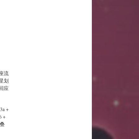
座流
星划
回应
a +
 +
点叠