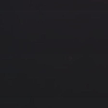
云南
内蒙
Steed
上海
lK
X.I.N
于海童
广东
广西
新
徽
山东
戴建峰
崔永江
山西
海外
北
浙江
湖北
湖南
潘杨
王卓骁
王晋
藏
青海
贵州
陕西
高尚国
黑龙江
许晓平
阿五