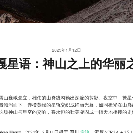
2025年1月12日
嘎星语：神山之上的华丽
雪山巍峨耸立，雄伟的山脊线勾勒出深邃的剪影。夜空中，繁星
般倾泻而下，赤橙黄绿的星轨交织成绚丽光幕，如同极光在山巅
这场神山与星空的交响，将永恒的壮美凝固成一幅天地相接的史
akea Heart
，2024年12月11日摄于 四川
贡嘎
。索尼A7R3A + 35 1