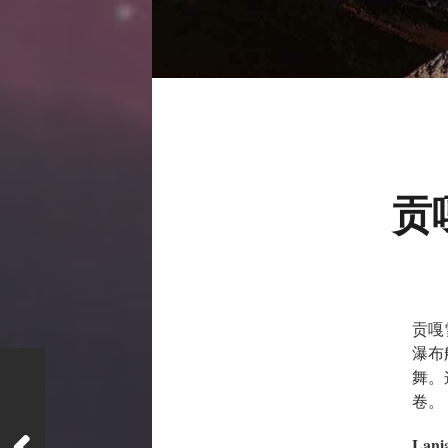
贡
贡嘎
瀑布
舞。
卷。
Lani