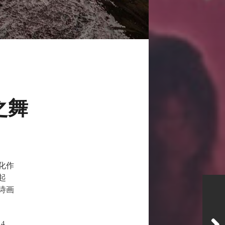
之舞
化作
起
诗画
.4，