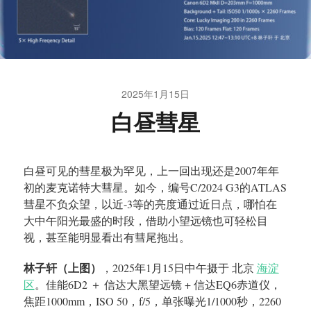
2025年1月15日
白昼彗星
白昼可见的彗星极为罕见，上一回出现还是2007年年
初的麦克诺特大彗星。如今，编号C/2024 G3的ATLAS
彗星不负众望，以近-3等的亮度通过近日点，哪怕在
大中午阳光最盛的时段，借助小望远镜也可轻松目
视，甚至能明显看出有彗尾拖出。
林子轩（上图）
，2025年1月15日中午摄于 北京
海淀
区
。佳能6D2 ＋ 信达大黑望远镜 + 信达EQ6赤道仪，
焦距1000mm，ISO 50，f/5，单张曝光1/1000秒，2260