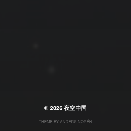
拍摄者及地点
云
Steed
上海
RoyalK
MG_Raiden扬
Miller
X.I.N
于海童
Hyman
南
内蒙古
北京
四川
安徽
山东
崔永江
山西
子夜
广东
广西
河北
新疆
江西
戴建峰
李召麒
树新蜂
江苏
海外
福建
浙江
湖北
湖南
甘肃
潘杨
王卓骁
王晋
落叶菌
西藏
青海
贵州
陕西
高尚国
黑龙江
蓝燕斌
许晓平
阿五
© 2026
夜空中国
THEME BY
ANDERS NORÉN