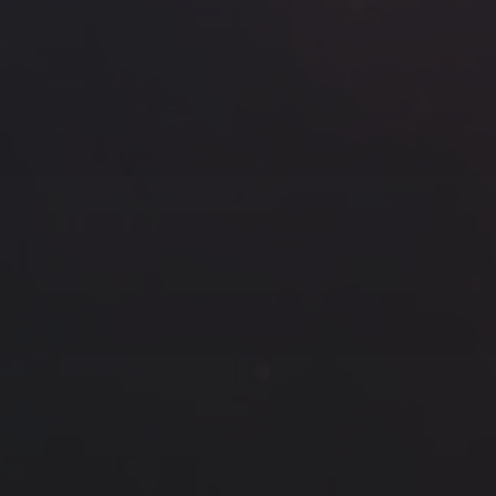
云南
内蒙
Steed
上海
lK
X.I.N
于海童
广东
广西
新
徽
山东
戴建峰
崔永江
山西
海外
北
浙江
湖北
湖南
潘杨
王卓骁
王晋
藏
青海
贵州
陕西
高尚国
黑龙江
许晓平
阿五