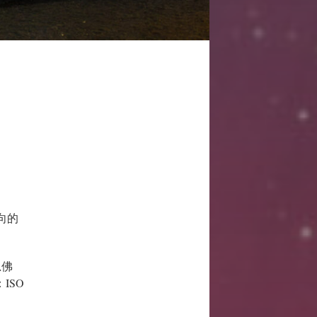
向的
思佛
ISO