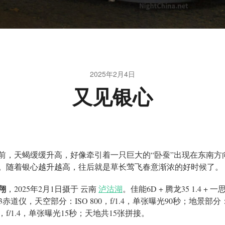
2025年2月4日
又见银心
前，天蝎缓缓升高，好像牵引着一只巨大的“卧蚕”出现在东南方
。随着银心越升越高，往后就是草长莺飞春意渐浓的好时候了。
翔
，2025年2月1日摄于 云南
泸沽湖
。佳能6D + 腾龙35 1.4 + 一
M3赤道仪，天空部分：ISO 800，f/1.4，单张曝光90秒；地景部分：
0，f/1.4，单张曝光15秒；天地共15张拼接。