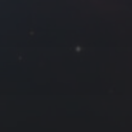
拍摄者及地点
Roya
MG_Raiden扬
Miller
Hyman
古
北京
四川
安
子夜
五
六
日
河
疆
江西
李召麒
树新蜂
江苏
1
2
西
福建
甘肃
落叶菌
蓝燕斌
7
8
9
14
15
16
21
22
23
28
3 月 »