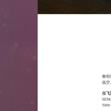
黎明
低空
任飞
SE
500