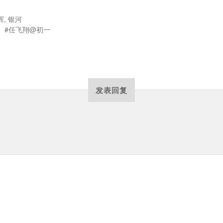
辉
,
银河
任飞翔@初一
发表回复